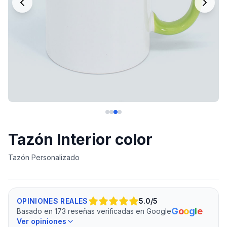
Tazón Interior color
Tazón Personalizado
OPINIONES REALES
5.0
/5
G
o
o
g
l
e
Basado en 173 reseñas verificadas en Google
Ver opiniones