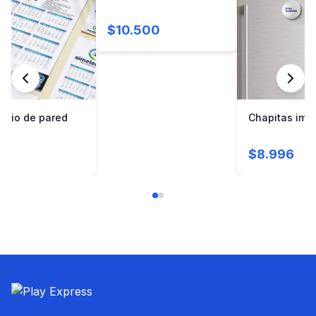
$10.500
ario de pared
Chapitas ima
00
$8.996