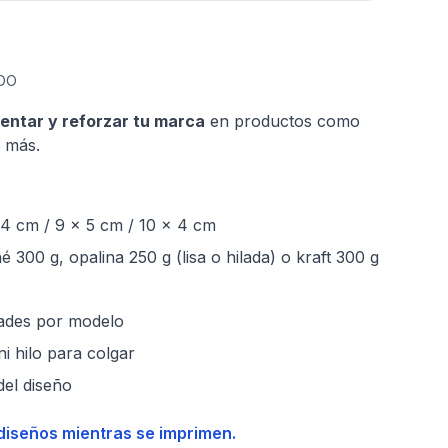
IDO
sentar y reforzar tu marca
en productos como
y más.
 4 cm / 9 x 5 cm / 10 x 4 cm
 300 g, opalina 250 g (lisa o hilada) o kraft 300 g
ades por modelo
i hilo para colgar
del diseño
 diseños mientras se imprimen.