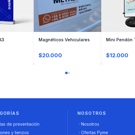
A3
Magnéticos Vehiculares
Mini Pendón 
$20.000
$12.000
GORÍAS
NOSOTROS
tas de presentación
Nosotros
ones y lienzos
Ofertas Pyme