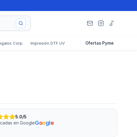
egalos Corp.
Impresión DTF UV
Ofertas Pyme
5.0
/5
G
o
o
g
l
e
ficadas en Google