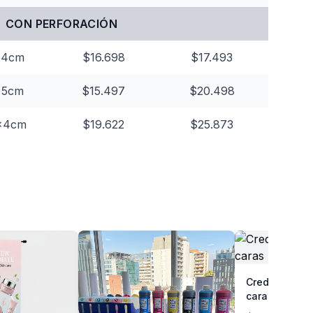
CON PERFORACIÓN
x4cm
$16.698
$17.493
x5cm
$15.497
$20.498
x4cm
$19.622
$25.873
Credenciales 
caras