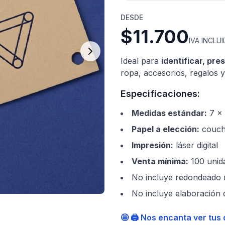
DESDE
$11.700
IVA INCLU
Ideal para
identificar, pre
ropa, accesorios, regalos 
Especificaciones:
Medidas estándar
:
7 x
Papel a elección
:
couché
Impresión
:
láser digital
Venta mínima
:
100 unid
No incluye redondeado n
No incluye elaboración 
🤩 🖨️ Nos encanta ver tus