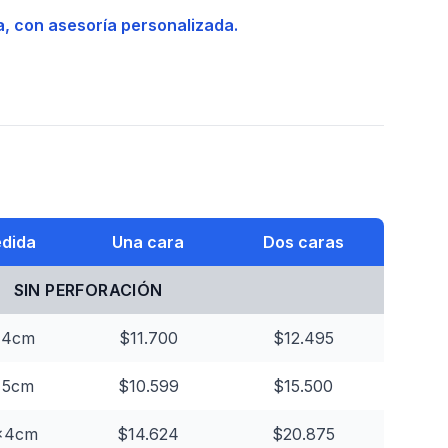
a, con asesoría personalizada.
dida
Una cara
Dos caras
SIN PERFORACIÓN
x4cm
$11.700
$12.495
x5cm
$10.599
$15.500
x4cm
$14.624
$20.875