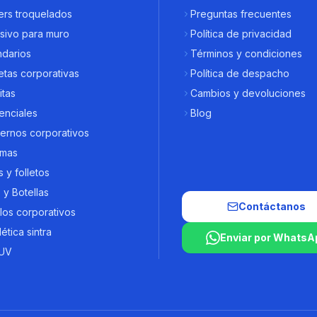
ers troquelados
Preguntas frecuentes
sivo para muro
Política de privacidad
ndarios
Términos y condiciones
tas corporativas
Política de despacho
itas
Cambios y devoluciones
enciales
Blog
ernos corporativos
omas
s y folletos
y Botellas
Contáctanos
los corporativos
ética sintra
Enviar por WhatsA
UV