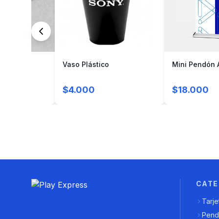
mm
Vaso Plástico
Mini Pendón 
$4.000
$18.000
CATE
Tarje
Pend