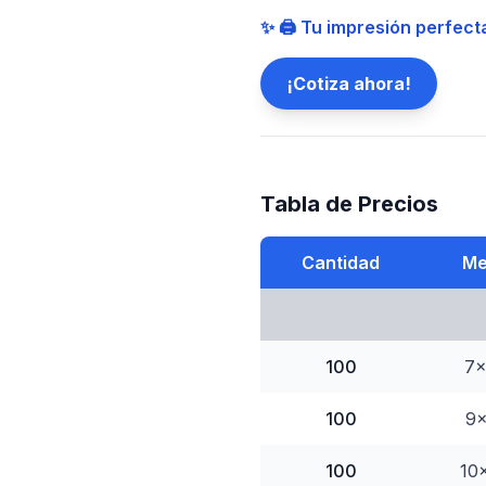
✨ 🖨️ Tu impresión perfect
¡Cotiza ahora!
Tabla de Precios
Cantidad
Me
100
7
100
9
100
10