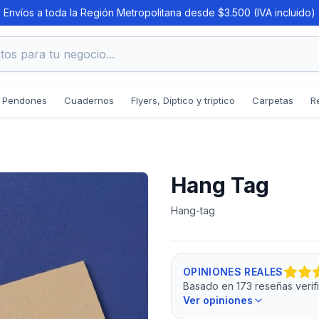
Envíos a toda la Región Metropolitana desde $3.500 (IVA incluido)
os para tu negocio...
Pendones
Cuadernos
Flyers, Díptico y tríptico
Carpetas
R
Hang Tag
Hang-tag
OPINIONES REALES
Basado en 173 reseñas veri
Ver opiniones