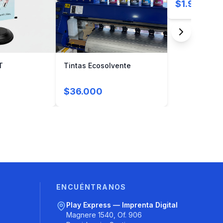
$1.900
T
Tintas Ecosolvente
$36.000
ENCUÉNTRANOS
Play Express — Imprenta Digital
Magnere 1540, Of. 906