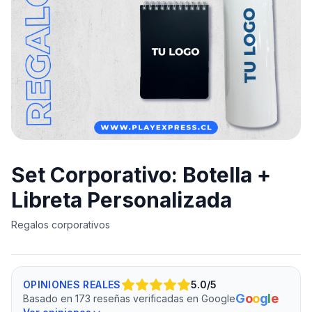
Set Corporativo: Botella +
Libreta Personalizada
Regalos corporativos
OPINIONES REALES
5.0
/5
G
o
o
g
l
e
Basado en 173 reseñas verificadas en Google