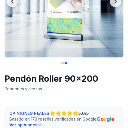
Pendón Roller 90x200
Pendones y lienzos
OPINIONES REALES
5.0
/5
G
o
o
g
l
e
Basado en 173 reseñas verificadas en Google
Ver opiniones