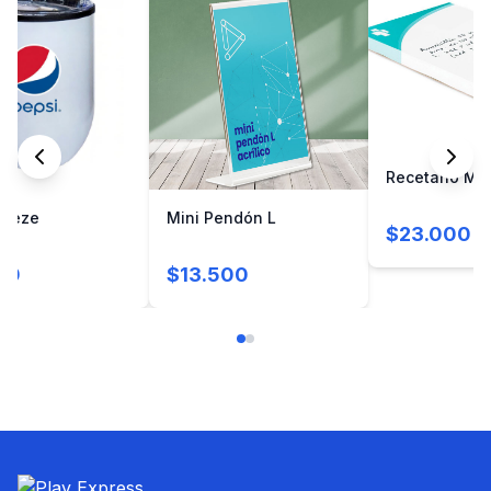
Recetario Mé
reeze
Mini Pendón L
$23.000
00
$13.500