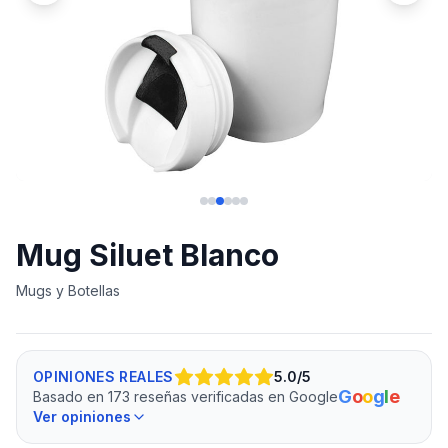
Mug Siluet Blanco
Mugs y Botellas
OPINIONES REALES
5.0
/5
G
o
o
g
l
e
Basado en 173 reseñas verificadas en Google
Ver opiniones