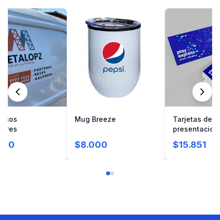
ticos
Mug Breeze
Tarjetas de
lares
presentacion
holograficas
000
$8.000
$15.851