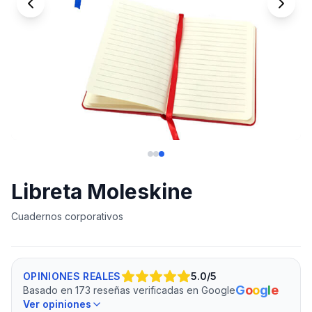
Libreta Moleskine
Cuadernos corporativos
OPINIONES REALES
5.0
/5
G
o
o
g
l
e
Basado en 173 reseñas verificadas en Google
Ver opiniones