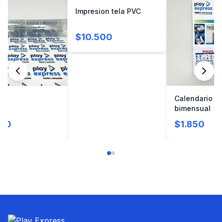
Impresion tela PVC
$10.500
V
Calendario d
bimensual
000
$1.850