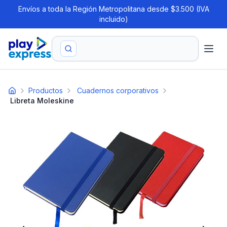
Envíos a toda la Región Metropolitana desde $3.500 (IVA
incluido)
Productos
Cuadernos corporativos
Libreta Moleskine