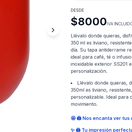
DESDE
$8000
IVA INCLUID
Llévalo donde quieras, dis
350 ml es liviano, resiste
día. Su tapa antiderrame r
ideal para café, té o infusi
inoxidable exterior SS201 e 
personalización.
Llévalo donde quieras, 
350ml es liviano, resisten
personalizable. Ideal para c
movimiento.
🤩 🖨️ Nos encanta ver tus
✨ 🖨️ Tu impresión perfect