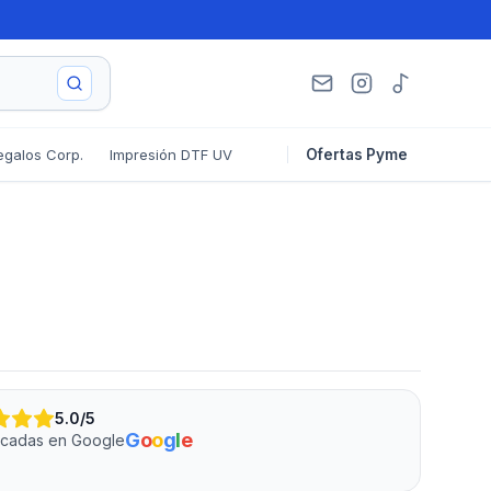
egalos Corp.
Impresión DTF UV
Ofertas Pyme
5.0
/5
G
o
o
g
l
e
ficadas en Google