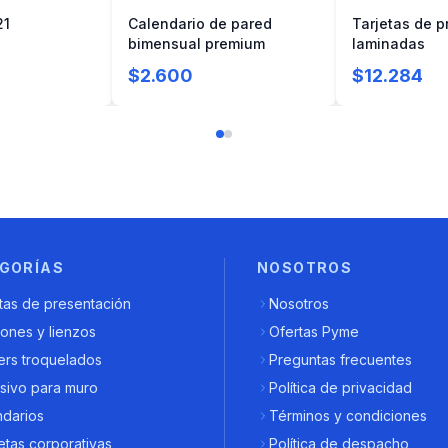
21
Calendario de pared
Tarjetas de p
bimensual premium
laminadas
$2.600
$12.284
GORÍAS
NOSOTROS
tas de presentación
Nosotros
ones y lienzos
Ofertas Pyme
ers troquelados
Preguntas frecuentes
sivo para muro
Política de privacidad
ndarios
Términos y condiciones
tas corporativas
Política de despacho