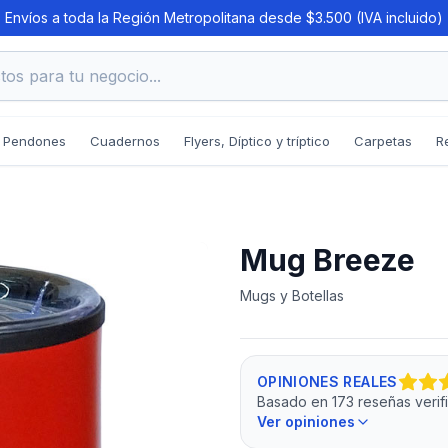
Envíos a toda la Región Metropolitana desde $3.500 (IVA incluido)
os para tu negocio...
Pendones
Cuadernos
Flyers, Díptico y tríptico
Carpetas
R
Mug Breeze
Mugs y Botellas
OPINIONES REALES
Basado en 173 reseñas veri
Ver opiniones