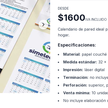
DESDE
$1600
IVA INCLUIDO
Calendario de pared ideal p
hogar.
Especificaciones:
Material
:
papel couché
Medida estándar
:
32 x
Impresión
:
láser digital
Terminación
:
no incluy
Perforación
:
superior, 
Venta mínima
:
10 unida
No incluye elaboración 