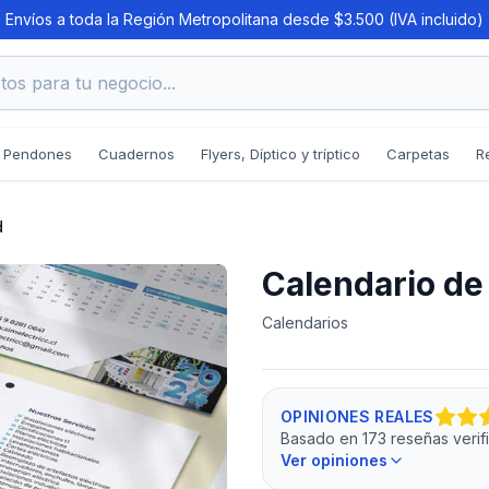
Envíos a toda la Región Metropolitana desde $3.500 (IVA incluido)
os para tu negocio...
Pendones
Cuadernos
Flyers, Díptico y tríptico
Carpetas
R
d
Calendario de
Calendarios
OPINIONES REALES
Basado en 173 reseñas veri
Ver opiniones