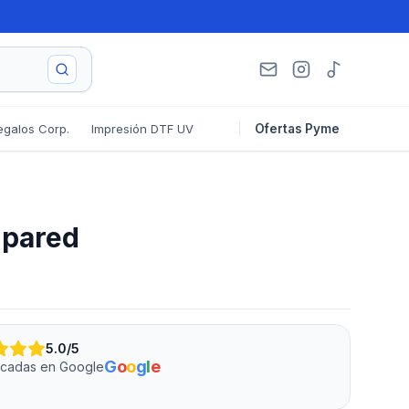
egalos Corp.
Impresión DTF UV
Ofertas Pyme
 pared
5.0
/5
G
o
o
g
l
e
ficadas en Google