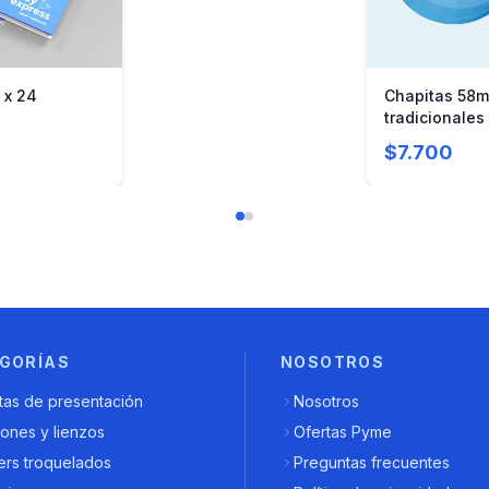
 x 24
Chapitas 58
tradicionales
$7.700
GORÍAS
NOSOTROS
tas de presentación
Nosotros
ones y lienzos
Ofertas Pyme
ers troquelados
Preguntas frecuentes