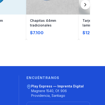
mm
Chapitas 44mm
Tarjetas de p
tradicionales
laminadas
$7.100
$12.284
ENCUÉNTRANOS
Play Express — Imprenta Digital
Magnere 1540, Of. 906
Providencia, Santiago