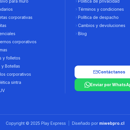
sivo para muro
Política de privacidad
ndarios
Términos y condiciones
tas corporativas
Política de despacho
itas
Cambios y devoluciones
enciales
Blog
ernos corporativos
omas
s y folletos
y Botellas
Contáctanos
los corporativos
ética sintra
Enviar por WhatsA
UV
Copyright © 2025 Play Express
|
Diseñado por
miwebpro.cl