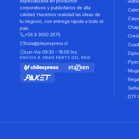
especializada en productos
Adhe
corporativos y publicitarios de alta
Cale
calidad. Hacemos realidad las ideas de
Carpe
tu negocio, con entrega rápida a todo el
Chap
país.
+56 9 3050 2675
Cred
hola@playexpress.cl
Cuad
Lun–Vie 09:30 – 18:00 hrs.
Dipl
ENVÍOS A GRAN PARTE DEL PAÍS
Flyer
Mugs 
Rega
Señal
DTF 