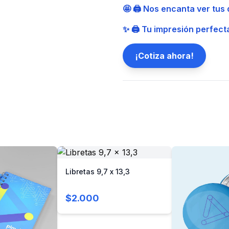
🤩 🖨️ Nos encanta ver tus
✨ 🖨️ Tu impresión perfect
¡Cotiza ahora!
Libretas 9,7 x 13,3
$2.000