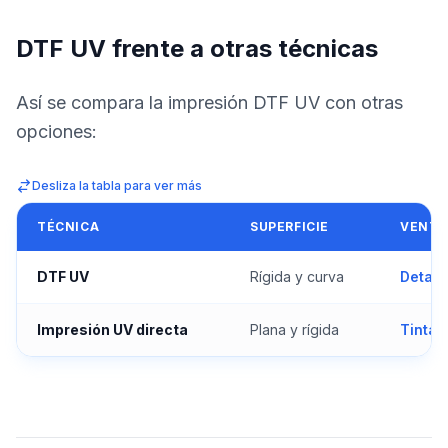
DTF UV frente a otras técnicas
Así se compara la impresión DTF UV con otras
opciones:
Desliza la tabla para ver más
TÉCNICA
SUPERFICIE
VENTA
DTF UV
Rígida y curva
Detall
Impresión UV directa
Plana y rígida
Tinta 