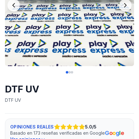
DTF UV
DTF UV
OPINIONES REALES
5.0
/5
G
o
o
g
l
e
Basado en 173 reseñas verificadas en Google