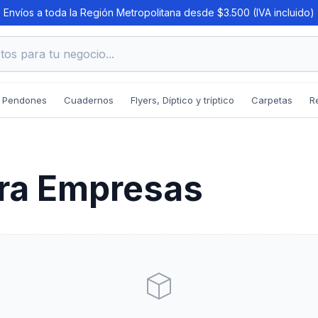
Envíos a toda la Región Metropolitana desde $3.500 (IVA incluido)
os para tu negocio...
Pendones
Cuadernos
Flyers, Díptico y tríptico
Carpetas
R
ara Empresas