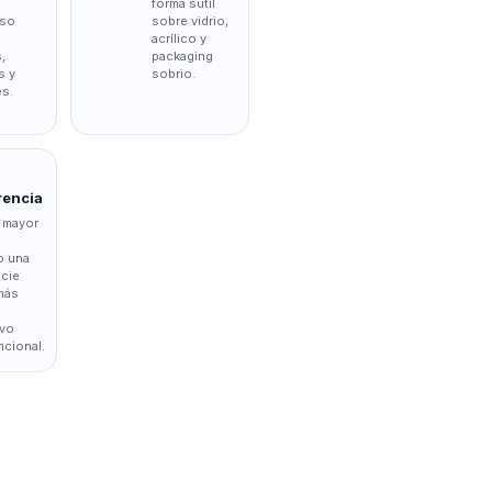
forma sutil
oso
sobre vidrio,
acrílico y
s,
packaging
s y
sobrio.
s.
rencia
 mayor
o una
icie
más
ivo
cional.