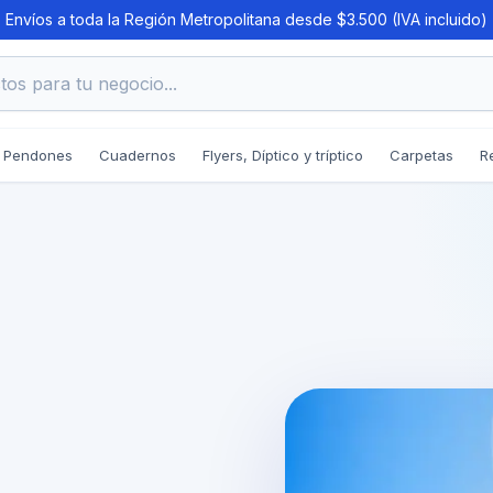
Envíos a toda la Región Metropolitana desde $3.500 (IVA incluido)
os para tu negocio...
Pendones
Cuadernos
Flyers, Díptico y tríptico
Carpetas
R